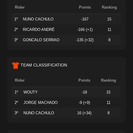
Rider
Points
Ranking
1º
NUNO CACHULO
-167
15
2º
RICARDO ANDRÉ
-166 (+1)
11
3º
GONCALO SERRAO
-135 (+32)
8
TEAM CLASSIFICATION
Rider
Points
Ranking
1º
WOUTY
-18
15
2º
JORGE MACHADO
-9 (+9)
11
3º
NUNO CACHULO
16 (+34)
8