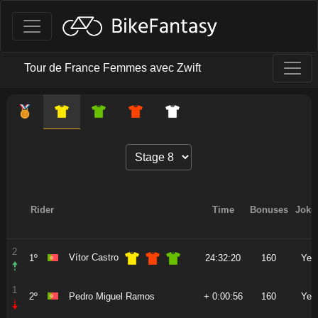
Tour de France Femmes avec Zwift
Rider
Time
Bonuses
Joker
2
Vítor Castro
1º
24:32:20
160
Yes
1
2º
Pedro Miguel Ramos
+ 0:00:56
160
Yes