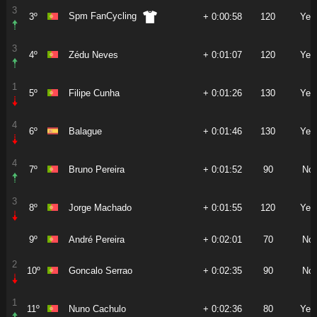
3
Spm FanCycling
3º
+ 0:00:58
120
Yes
3
4º
Zédu Neves
+ 0:01:07
120
Yes
1
5º
Filipe Cunha
+ 0:01:26
130
Yes
4
6º
Balague
+ 0:01:46
130
Yes
4
7º
Bruno Pereira
+ 0:01:52
90
No
3
8º
Jorge Machado
+ 0:01:55
120
Yes
9º
André Pereira
+ 0:02:01
70
No
2
10º
Goncalo Serrao
+ 0:02:35
90
No
1
11º
Nuno Cachulo
+ 0:02:36
80
Yes