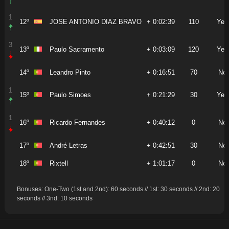
1
12º
JOSE ANTONIO DIAZ BRAVO
+ 0:02:39
110
Yes
3
13º
Paulo Sacramento
+ 0:03:09
120
Yes
14º
Leandro Pinto
+ 0:16:51
70
No
1
15º
Paulo Simoes
+ 0:21:29
30
Yes
1
16º
Ricardo Fernandes
+ 0:40:12
0
No
17º
André Letras
+ 0:42:51
30
No
18º
Rixtell
+ 1:01:17
0
No
Bonuses: One-Two (1st and 2nd): 60 seconds // 1st: 30 seconds // 2nd: 20
seconds // 3nd: 10 seconds