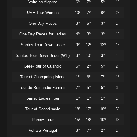
Volta ao Algarve
6º
7º
5º
1º
UAE Tour Women
10º
7º
6º
2º
One Day Races
3º
5º
3º
1º
One Day Races for Ladies
4º
3º
3º
1º
Santos Tour Down Under
9º
12º
13º
1º
Santos Tour Down Under (WE)
3º
10º
3º
1º
Gree-Tour of Guangxi
5º
2º
5º
2º
Tour of Chongming Island
1º
6º
7º
1º
Tour de Romandie Féminin
7º
5º
5º
3º
Simac Ladies Tour
1º
1º
1º
1º
Tour of Scandinavia
18º
17º
18º
5º
Renewi Tour
15º
18º
19º
3º
Volta a Portugal
3º
7º
2º
1º