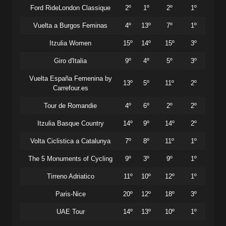
Ford RideLondon Classique
2º
1º
2º
1º
Vuelta a Burgos Feminas
4º
13º
7º
1º
Itzulia Women
15º
14º
15º
3º
Giro d'Italia
9º
4º
5º
3º
Vuelta España Femenina by
13º
5º
11º
2º
Carrefour.es
Tour de Romandie
4º
6º
2º
2º
Itzulia Basque Country
14º
9º
14º
2º
Volta Ciclistica a Catalunya
7º
8º
11º
1º
The 5 Monuments of Cycling
9º
3º
9º
1º
Tirreno Adriatico
11º
10º
12º
1º
Paris-Nice
20º
12º
18º
3º
UAE Tour
14º
13º
10º
1º