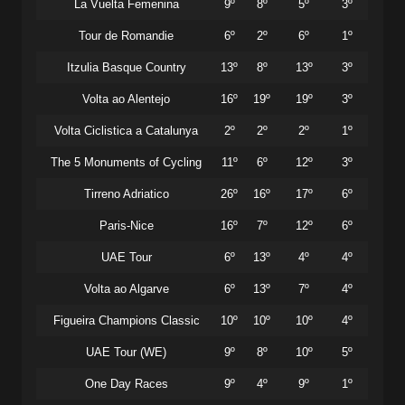
La Vuelta Femenina
9º
8º
5º
3º
Tour de Romandie
6º
2º
6º
1º
Itzulia Basque Country
13º
8º
13º
3º
Volta ao Alentejo
16º
19º
19º
3º
Volta Ciclistica a Catalunya
2º
2º
2º
1º
The 5 Monuments of Cycling
11º
6º
12º
3º
Tirreno Adriatico
26º
16º
17º
6º
Paris-Nice
16º
7º
12º
6º
UAE Tour
6º
13º
4º
4º
Volta ao Algarve
6º
13º
7º
4º
Figueira Champions Classic
10º
10º
10º
4º
UAE Tour (WE)
9º
8º
10º
5º
One Day Races
9º
4º
9º
1º