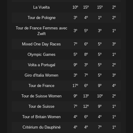
La Vuelta
10º
15º
15º
2º
Tour de Pologne
3º
4º
1º
2º
Tour de France Femmes avec
3º
5º
3º
1º
Zwift
Mixed One Day Races
7º
6º
5º
3º
Olympic Games
5º
8º
5º
1º
Volta a Portugal
9º
3º
5º
2º
Giro d'Italia Women
3º
7º
5º
3º
Tour de France
17º
6º
9º
4º
Tour de Suisse Women
9º
13º
10º
2º
Tour de Suisse
7º
12º
9º
1º
Tour of Britain Women
4º
6º
4º
1º
Critérium du Dauphiné
4º
4º
7º
1º