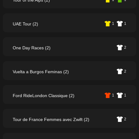
Tour of the Alps (2)
UAE Tour (2)
1
1
One Day Races (2)
2
Vuelta a Burgos Feminas (2)
2
Ford RideLondon Classique (2)
1
1
Tour de France Femmes avec Zwift (2)
2