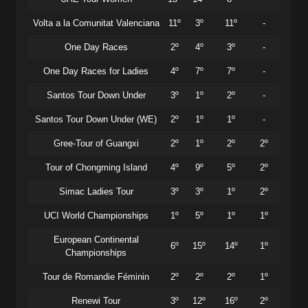
Volta a la Comunitat Valenciana
11º
3º
11º
-
One Day Races
2º
4º
3º
-
One Day Races for Ladies
4º
7º
7º
-
Santos Tour Down Under
3º
1º
2º
-
Santos Tour Down Under (WE)
2º
1º
1º
-
Gree-Tour of Guangxi
2º
1º
2º
2º
Tour of Chongming Island
4º
9º
5º
2º
Simac Ladies Tour
3º
3º
1º
2º
UCI World Championships
1º
5º
1º
1º
European Continental
6º
15º
14º
1º
Championships
Tour de Romandie Féminin
2º
2º
2º
1º
Renewi Tour
3º
12º
16º
2º