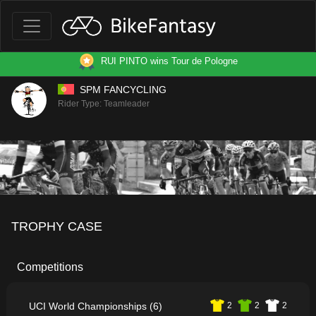
RUI PINTO wins Tour de Pologne
SPM FANCYCLING
Rider Type: Teamleader
TROPHY CASE
Competitions
UCI World Championships (6)
2
2
2