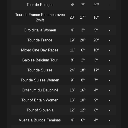
Tour de Pologne
4º
7º
20º
-
Tour de France Femmes avec
20º
17º
16º
-
Zwift
Giro d'Italia Women
4º
3º
5º
-
Tour de France
19º
20º
20º
-
Mixed One Day Races
11º
6º
10º
-
Baloise Belgium Tour
8º
2º
3º
-
Tour de Suisse
24º
18º
17º
-
Tour de Suisse Women
9º
8º
7º
-
Critérium du Dauphiné
18º
16º
4º
-
Tour of Britain Women
13º
10º
9º
-
Tour of Slovenia
12º
12º
8º
-
Vuelta a Burgos Feminas
4º
6º
4º
-