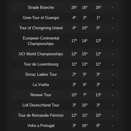
Strade Bianche
26º
16º
26º
-
Gree-Tour of Guangxi
4º
2º
1º
-
Tour of Chongming Island
4º
10º
5º
-
European Continental
17º
14º
12º
-
Championships
UCI World Championships
12º
15º
12º
-
Tour de Luxembourg
11º
13º
11º
-
Simac Ladies Tour
2º
5º
3º
-
La Vuelta
3º
6º
3º
-
Renewi Tour
15º
7º
13º
-
Lidl Deutschland Tour
3º
16º
3º
-
Tour de Romandie Féminin
12º
11º
15º
-
Volta a Portugal
3º
16º
8º
-