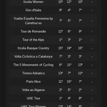
Itzulia Women
10º
12º
10º
-
Giro d'Italia
9º
4º
7º
-
Vuelta España Femenina by
7º
5º
7º
-
Carrefour.es
Tour de Romandie
12º
6º
9º
-
Tour of the Alps
1º
3º
1º
-
Itzulia Basque Country
15º
19º
15º
-
Volta Ciclistica a Catalunya
7º
3º
3º
-
The 5 Monuments of Cycling
6º
11º
13º
-
Tirreno Adriatico
13º
7º
12º
-
Paris-Nice
11º
15º
7º
-
Volta ao Algarve
2º
5º
2º
-
UAE Tour
1º
4º
8º
-
UAE Tour Women
13º
14º
8º
-