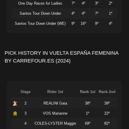
One Day Races for Ladies
7º
4º
3º
2º
Santos Tour Down Under
4º
4º
7º
1º
Santos Tour Down Under (WE)
9º
16º
9º
4º
PICK HISTORY IN VUELTA ESPAÑA FEMENINA
BY CARREFOUR.ES (2024)
Stage
Rider 1st
Rank 1st
Rank 2nd
2
REALINI Gaia
38º
39º
3
VOS Marianne
1º
22º
4
COLES-LYSTER Maggie
69º
82º