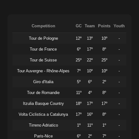
Competition
GC
Team
Points
Youth
Tour de Pologne
12º
13º
10º
-
Tour de France
6º
17º
8º
-
Tour de Suisse
25º
22º
25º
-
Tour Auvergne - Rhône-Alpes
7º
10º
10º
-
Giro d'Italia
5º
6º
2º
-
Tour de Romandie
11º
4º
8º
-
Itzulia Basque Country
18º
17º
17º
-
Volta Ciclistica a Catalunya
17º
16º
8º
-
Tirreno Adriatico
1º
11º
1º
-
Paris-Nice
6º
2º
7º
-