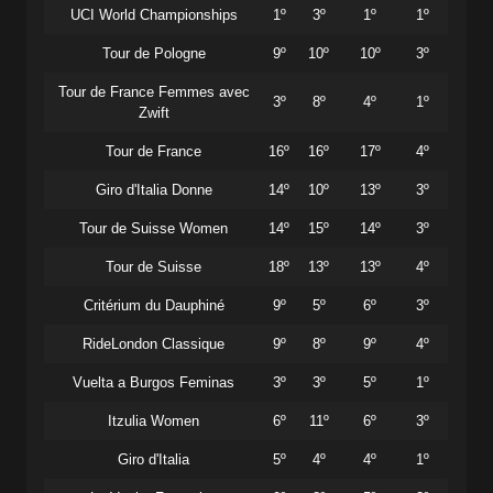
UCI World Championships
1º
3º
1º
1º
Tour de Pologne
9º
10º
10º
3º
Tour de France Femmes avec
3º
8º
4º
1º
Zwift
Tour de France
16º
16º
17º
4º
Giro d'Italia Donne
14º
10º
13º
3º
Tour de Suisse Women
14º
15º
14º
3º
Tour de Suisse
18º
13º
13º
4º
Critérium du Dauphiné
9º
5º
6º
3º
RideLondon Classique
9º
8º
9º
4º
Vuelta a Burgos Feminas
3º
3º
5º
1º
Itzulia Women
6º
11º
6º
3º
Giro d'Italia
5º
4º
4º
1º