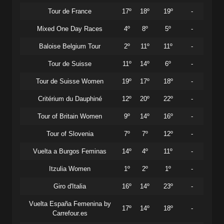
Tour de France
17º
18º
19º
-
Mixed One Day Races
4º
8º
5º
-
Baloise Belgium Tour
2º
11º
11º
-
Tour de Suisse
11º
14º
6º
-
Tour de Suisse Women
19º
17º
18º
-
Critérium du Dauphiné
12º
20º
22º
-
Tour of Britain Women
9º
14º
16º
-
Tour of Slovenia
7º
7º
12º
-
Vuelta a Burgos Feminas
14º
4º
11º
-
Itzulia Women
1º
2º
1º
-
Giro d'Italia
16º
14º
23º
-
Vuelta España Femenina by
17º
14º
18º
-
Carrefour.es