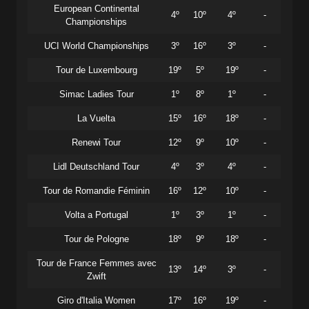
European Continental
4º
10º
4º
-
Championships
UCI World Championships
3º
16º
3º
-
Tour de Luxembourg
19º
5º
19º
-
Simac Ladies Tour
1º
8º
1º
-
La Vuelta
15º
16º
18º
-
Renewi Tour
12º
9º
10º
-
Lidl Deutschland Tour
4º
3º
4º
-
Tour de Romandie Féminin
16º
12º
10º
-
Volta a Portugal
1º
3º
1º
-
Tour de Pologne
18º
9º
18º
-
Tour de France Femmes avec
13º
14º
3º
-
Zwift
Giro d'Italia Women
17º
16º
19º
-