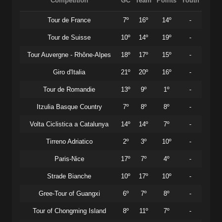
Competition
GC
Team
Points
Youth
Tour de France
7º
16º
14º
-
Tour de Suisse
10º
14º
19º
-
Tour Auvergne - Rhône-Alpes
18º
17º
15º
-
Giro d'Italia
21º
20º
16º
-
Tour de Romandie
13º
9º
1º
-
Itzulia Basque Country
7º
8º
8º
-
Volta Ciclistica a Catalunya
14º
14º
7º
-
Tirreno Adriatico
2º
3º
10º
-
Paris-Nice
17º
7º
4º
-
Strade Bianche
10º
17º
10º
-
Gree-Tour of Guangxi
6º
7º
8º
-
Tour of Chongming Island
8º
11º
7º
-