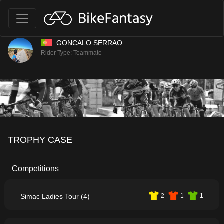
GONCALO SERRAO
Rider Type: Teammate
TROPHY CASE
Competitions
Simac Ladies Tour (4)
2
1
1