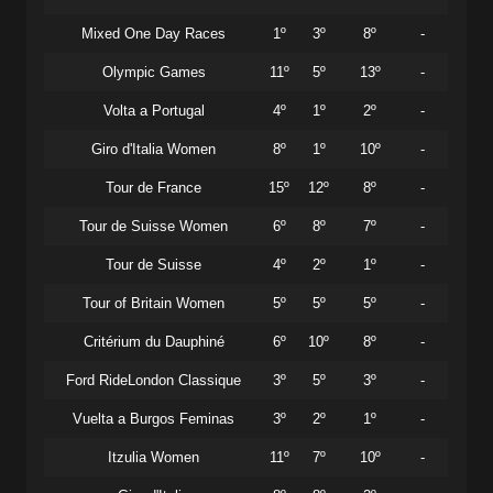
Mixed One Day Races
1º
3º
8º
-
Olympic Games
11º
5º
13º
-
Volta a Portugal
4º
1º
2º
-
Giro d'Italia Women
8º
1º
10º
-
Tour de France
15º
12º
8º
-
Tour de Suisse Women
6º
8º
7º
-
Tour de Suisse
4º
2º
1º
-
Tour of Britain Women
5º
5º
5º
-
Critérium du Dauphiné
6º
10º
8º
-
Ford RideLondon Classique
3º
5º
3º
-
Vuelta a Burgos Feminas
3º
2º
1º
-
Itzulia Women
11º
7º
10º
-