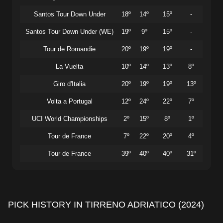
Santos Tour Down Under
18º
14º
15º
-
Santos Tour Down Under (WE)
19º
9º
15º
-
Tour de Romandie
20º
19º
19º
-
La Vuelta
10º
14º
13º
8º
Giro d'Italia
20º
19º
19º
13º
Volta a Portugal
12º
24º
22º
7º
UCI World Championships
2º
15º
8º
1º
Tour de France
7º
22º
20º
4º
Tour de France
39º
40º
40º
31º
PICK HISTORY IN TIRRENO ADRIATICO (2024)