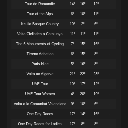
Tour de Romandie
14º
16º
12º
-
Tour of the Alps
6º
10º
11º
-
Itzulia Basque Country
10º
2º
6º
-
Volta Ciclistica a Catalunya
11º
11º
11º
-
The 5 Monuments of Cycling
7º
15º
16º
-
Tirreno Adriatico
6º
15º
8º
-
Paris-Nice
5º
16º
8º
-
Volta ao Algarve
21º
22º
23º
-
UAE Tour
10º
17º
12º
-
UAE Tour Women
4º
20º
19º
-
Volta a la Comunitat Valenciana
9º
10º
6º
-
One Day Races
17º
14º
16º
-
One Day Races for Ladies
17º
8º
8º
-