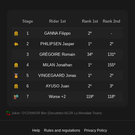
Stage
Rider 1st
Rank 1st
Rank 2nd
1
GANNA Filippo
2º
-
2
PHILIPSEN Jasper
1º
2º
3
GRÉGOIRE Romain
34º
131º
4
MILAN Jonathan
1º
155º
5
VINGEGAARD Jonas
1º
2º
6
AYUSO Juan
2º
3º
7
Worse +2
119º
118º
Joker: O'CONNOR Ben (Decathlon AG2R La Mondiale Team)
Help
Rules and regulations
Privacy Policy