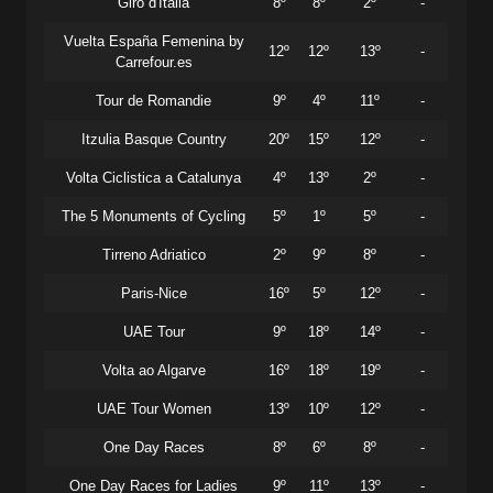
Giro d'Italia
8º
8º
2º
-
Vuelta España Femenina by
12º
12º
13º
-
Carrefour.es
Tour de Romandie
9º
4º
11º
-
Itzulia Basque Country
20º
15º
12º
-
Volta Ciclistica a Catalunya
4º
13º
2º
-
The 5 Monuments of Cycling
5º
1º
5º
-
Tirreno Adriatico
2º
9º
8º
-
Paris-Nice
16º
5º
12º
-
UAE Tour
9º
18º
14º
-
Volta ao Algarve
16º
18º
19º
-
UAE Tour Women
13º
10º
12º
-
One Day Races
8º
6º
8º
-
One Day Races for Ladies
9º
11º
13º
-