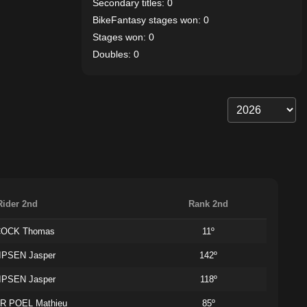
Secondary titles: 0
BikeFantasy stages won: 0
Stages won: 0
Doubles: 0
Rider 2nd
Rank 2nd
COCK Thomas
11º
IPSEN Jasper
142º
IPSEN Jasper
118º
R POEL Mathieu
85º