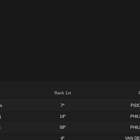
Rank 1st
s
7º
PID
j
14º
PHIL
t
58º
PHIL
ž
4º
VAN DE