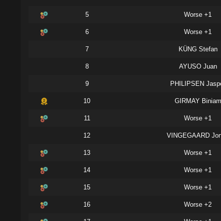
5
Worse +1
6
Worse +1
7
KÜNG Stefan
8
AYUSO Juan
9
PHILIPSEN Jasp
10
GIRMAY Binia
11
Worse +1
12
VINGEGAARD Jo
13
Worse +1
14
Worse +1
15
Worse +1
16
Worse +2