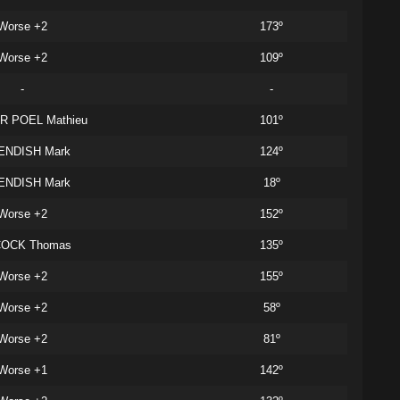
Worse +2
173º
Worse +2
109º
-
-
R POEL Mathieu
101º
ENDISH Mark
124º
ENDISH Mark
18º
Worse +2
152º
COCK Thomas
135º
Worse +2
155º
Worse +2
58º
Worse +2
81º
Worse +1
142º