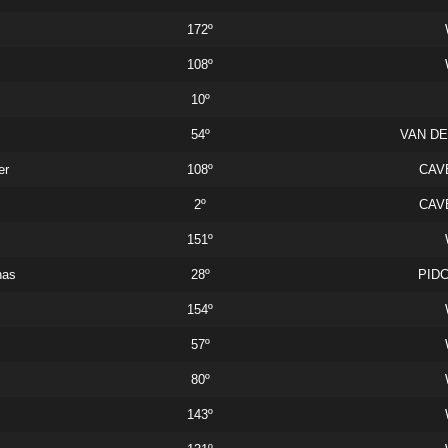
172º
108º
10º
54º
VAN DE
er
108º
CAV
m
2º
CAV
151º
nas
28º
PID
154º
57º
80º
143º