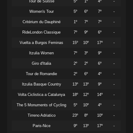
Tour de Suisse
5º
1º
4º
-
Women's Tour
5º
6º
7º
-
Critérium du Dauphiné
1º
7º
7º
-
RideLondon Classique
7º
9º
6º
-
Vuelta a Burgos Feminas
15º
10º
17º
-
Itzulia Women
7º
3º
9º
-
Giro d'Italia
2º
2º
6º
-
Tour de Romandie
2º
6º
4º
-
Itzulia Basque Country
13º
13º
9º
-
Volta Ciclistica a Catalunya
18º
12º
14º
-
The 5 Monuments of Cycling
5º
10º
4º
-
Tirreno Adriatico
23º
8º
10º
-
Paris-Nice
9º
13º
17º
-