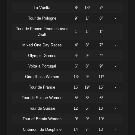
La Vuelta
8º
18º
7º
-
Tour de Pologne
9º
1º
6º
-
Tour de France Femmes avec
1º
1º
1º
-
Zwift
Mixed One Day Races
4º
8º
7º
-
Olympic Games
4º
9º
4º
-
Volta a Portugal
6º
8º
9º
-
Giro d'Italia Women
13º
9º
11º
-
Tour de France
16º
19º
15º
-
Tour de Suisse Women
5º
3º
5º
-
Tour de Suisse
12º
5º
13º
-
Tour of Britain Women
9º
9º
10º
-
Critérium du Dauphiné
14º
7º
13º
-