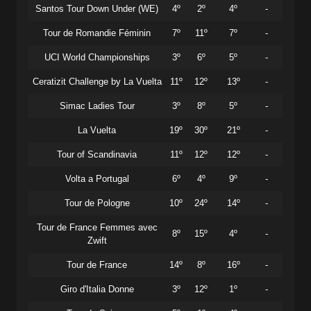
Santos Tour Down Under (WE)
4º
2º
4º
-
Tour de Romandie Féminin
7º
11º
7º
-
UCI World Championships
3º
6º
5º
-
Ceratizit Challenge by La Vuelta
11º
12º
13º
-
Simac Ladies Tour
3º
8º
5º
-
La Vuelta
19º
30º
21º
-
Tour of Scandinavia
11º
12º
12º
-
Volta a Portugal
6º
4º
9º
-
Tour de Pologne
10º
24º
14º
-
Tour de France Femmes avec
8º
15º
4º
-
Zwift
Tour de France
14º
8º
16º
-
Giro d'Italia Donne
3º
12º
1º
-