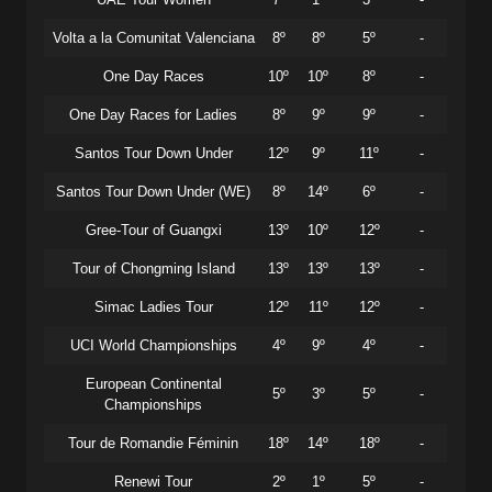
Volta a la Comunitat Valenciana
8º
8º
5º
-
One Day Races
10º
10º
8º
-
One Day Races for Ladies
8º
9º
9º
-
Santos Tour Down Under
12º
9º
11º
-
Santos Tour Down Under (WE)
8º
14º
6º
-
Gree-Tour of Guangxi
13º
10º
12º
-
Tour of Chongming Island
13º
13º
13º
-
Simac Ladies Tour
12º
11º
12º
-
UCI World Championships
4º
9º
4º
-
European Continental
5º
3º
5º
-
Championships
Tour de Romandie Féminin
18º
14º
18º
-
Renewi Tour
2º
1º
5º
-