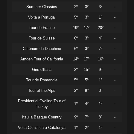
Summer Classics
2º
3º
3º
-
Volta a Portugal
5º
3º
1º
-
Tour de France
19º
17º
20º
-
Tour de Suisse
6º
3º
4º
-
Critérium du Dauphiné
6º
3º
7º
-
Amgen Tour of California
14º
17º
16º
-
Giro d'Italia
2º
15º
9º
-
Tour de Romandie
5º
5º
1º
-
Tour of the Alps
2º
9º
3º
-
Presidential Cycling Tour of
1º
4º
1º
-
Turkey
Itzulia Basque Country
9º
7º
8º
-
Volta Ciclistica a Catalunya
1º
2º
1º
-