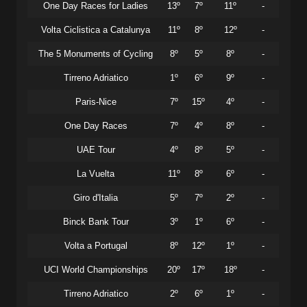
One Day Races for Ladies
13º
7º
11º
-
Volta Ciclistica a Catalunya
11º
8º
12º
-
The 5 Monuments of Cycling
8º
5º
8º
-
Tirreno Adriatico
1º
6º
9º
-
Paris-Nice
7º
15º
4º
-
One Day Races
7º
4º
8º
-
UAE Tour
4º
8º
5º
-
La Vuelta
11º
8º
6º
-
Giro d'Italia
5º
7º
2º
-
Binck Bank Tour
3º
1º
6º
-
Volta a Portugal
8º
12º
1º
-
UCI World Championships
20º
17º
18º
-
Tirreno Adriatico
2º
6º
1º
-