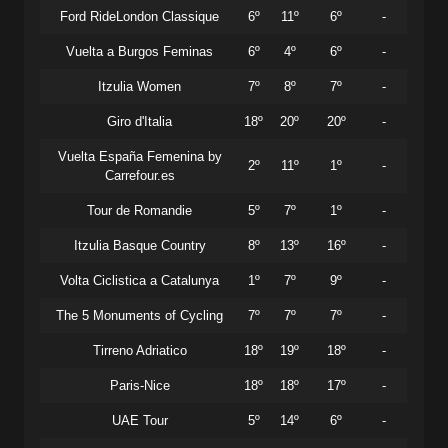
Ford RideLondon Classique
6º
11º
6º
-
Vuelta a Burgos Feminas
6º
4º
6º
-
Itzulia Women
7º
8º
7º
-
Giro d'Italia
18º
20º
20º
-
Vuelta España Femenina by
2º
11º
1º
-
Carrefour.es
Tour de Romandie
5º
7º
1º
-
Itzulia Basque Country
8º
13º
16º
-
Volta Ciclistica a Catalunya
1º
7º
9º
-
The 5 Monuments of Cycling
7º
7º
7º
-
Tirreno Adriatico
18º
19º
18º
-
Paris-Nice
18º
18º
17º
-
UAE Tour
5º
14º
6º
-