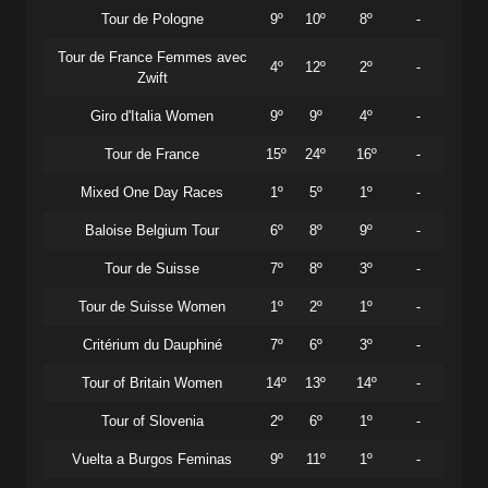
Tour de Pologne
9º
10º
8º
-
Tour de France Femmes avec
4º
12º
2º
-
Zwift
Giro d'Italia Women
9º
9º
4º
-
Tour de France
15º
24º
16º
-
Mixed One Day Races
1º
5º
1º
-
Baloise Belgium Tour
6º
8º
9º
-
Tour de Suisse
7º
8º
3º
-
Tour de Suisse Women
1º
2º
1º
-
Critérium du Dauphiné
7º
6º
3º
-
Tour of Britain Women
14º
13º
14º
-
Tour of Slovenia
2º
6º
1º
-
Vuelta a Burgos Feminas
9º
11º
1º
-