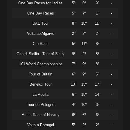
One Day Races for Ladies
5º
6º
9º
-
One Day Races
5º
7º
1º
-
UAE Tour
8º
18º
11º
-
Volta ao Algarve
2º
2º
2º
-
Cro Race
5º
11º
8º
-
Giro di Sicilia - Tour of Sicily
9º
2º
8º
-
UCI World Championships
7º
9º
8º
-
Tour of Britain
6º
9º
5º
-
Benelux Tour
13º
15º
17º
-
La Vuelta
6º
18º
14º
-
Tour de Pologne
4º
10º
3º
-
Arctic Race of Norway
6º
6º
6º
-
Volta a Portugal
5º
2º
2º
-