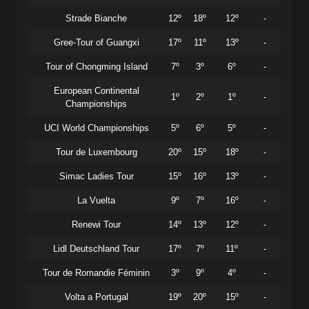
Strade Bianche
12º
18º
12º
-
Gree-Tour of Guangxi
17º
11º
13º
-
Tour of Chongming Island
7º
3º
6º
-
European Continental
1º
2º
1º
-
Championships
UCI World Championships
5º
6º
5º
-
Tour de Luxembourg
20º
15º
18º
-
Simac Ladies Tour
15º
16º
13º
-
La Vuelta
9º
7º
16º
-
Renewi Tour
14º
13º
12º
-
Lidl Deutschland Tour
17º
7º
11º
-
Tour de Romandie Féminin
3º
9º
4º
-
Volta a Portugal
19º
20º
15º
-