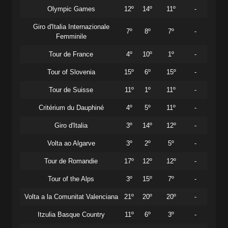
Olympic Games
12º
14º
11º
-
Giro d'Italia Internazionale
7º
8º
7º
-
Femminile
Tour de France
4º
10º
1º
-
Tour of Slovenia
15º
6º
15º
-
Tour de Suisse
11º
1º
11º
-
Critérium du Dauphiné
4º
5º
11º
-
Giro d'Italia
3º
14º
12º
-
Volta ao Algarve
3º
2º
5º
-
Tour de Romandie
17º
12º
12º
-
Tour of the Alps
3º
15º
7º
-
Volta a la Comunitat Valenciana
21º
20º
20º
-
Itzulia Basque Country
11º
6º
3º
-