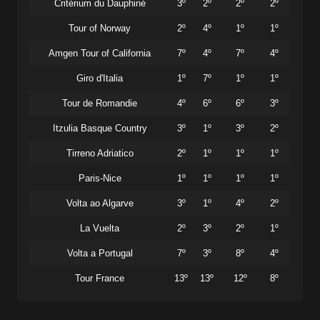
Critérium du Dauphiné
3º
2º
2º
2º
Tour of Norway
2º
4º
1º
1º
Amgen Tour of California
7º
4º
7º
4º
Giro d'Italia
1º
7º
1º
1º
Tour de Romandie
4º
6º
6º
3º
Itzulia Basque Country
3º
1º
3º
2º
Tirreno Adriatico
2º
1º
1º
1º
Paris-Nice
1º
1º
1º
1º
Volta ao Algarve
3º
1º
4º
2º
La Vuelta
2º
3º
2º
1º
Volta a Portugal
7º
3º
8º
4º
Tour France
13º
13º
12º
8º