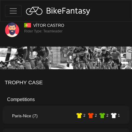
VÍTOR CASTRO
Rider Type: Teamleader
TROPHY CASE
Competitions
Paris-Nice (7)
2
2
2
1