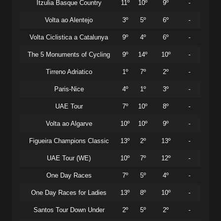
Itzulia Basque Country
11º
10º
9º
-
Volta ao Alentejo
3º
5º
6º
-
Volta Ciclistica a Catalunya
9º
4º
6º
-
The 5 Monuments of Cycling
9º
14º
10º
-
Tirreno Adriatico
1º
7º
2º
-
Paris-Nice
4º
1º
3º
-
UAE Tour
7º
10º
8º
-
Volta ao Algarve
10º
10º
9º
-
Figueira Champions Classic
13º
2º
13º
-
UAE Tour (WE)
10º
7º
12º
-
One Day Races
7º
5º
4º
-
One Day Races for Ladies
13º
8º
10º
-
Santos Tour Down Under
2º
5º
2º
-