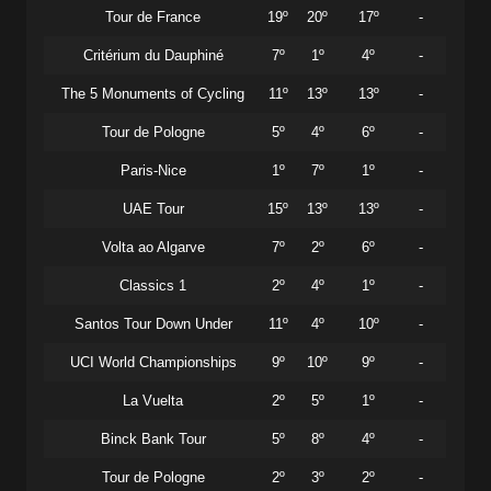
Tour de France
19º
20º
17º
-
Critérium du Dauphiné
7º
1º
4º
-
The 5 Monuments of Cycling
11º
13º
13º
-
Tour de Pologne
5º
4º
6º
-
Paris-Nice
1º
7º
1º
-
UAE Tour
15º
13º
13º
-
Volta ao Algarve
7º
2º
6º
-
Classics 1
2º
4º
1º
-
Santos Tour Down Under
11º
4º
10º
-
UCI World Championships
9º
10º
9º
-
La Vuelta
2º
5º
1º
-
Binck Bank Tour
5º
8º
4º
-
Tour de Pologne
2º
3º
2º
-