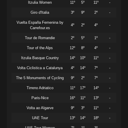
Itzulia Women
11º
5º
11º
-
Giro d'Italia
3º
9º
2º
-
Vuelta España Femenina by
4º
2º
4º
-
Carrefour.es
Tour de Romandie
2º
5º
1º
-
Tour of the Alps
12º
8º
4º
-
Itzulia Basque Country
14º
10º
11º
-
Volta Ciclistica a Catalunya
4º
14º
7º
-
The 5 Monuments of Cycling
9º
2º
7º
-
Tirreno Adriatico
11º
17º
14º
-
Paris-Nice
16º
11º
13º
-
Volta ao Algarve
9º
3º
11º
-
UAE Tour
13º
14º
18º
-
UAE Tour Women
7º
1º
3º
-