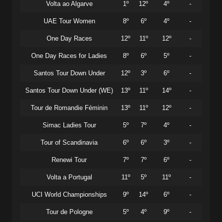
Volta ao Algarve
1º
12º
4º
-
UAE Tour Women
8º
6º
4º
-
One Day Races
12º
11º
12º
-
One Day Races for Ladies
8º
6º
5º
-
Santos Tour Down Under
12º
3º
6º
-
Santos Tour Down Under (WE)
13º
11º
14º
-
Tour de Romandie Féminin
13º
11º
12º
-
Simac Ladies Tour
5º
7º
4º
-
Tour of Scandinavia
6º
6º
3º
-
Renewi Tour
7º
7º
6º
-
Volta a Portugal
11º
5º
11º
-
UCI World Championships
9º
14º
6º
-
Tour de Pologne
5º
4º
9º
-