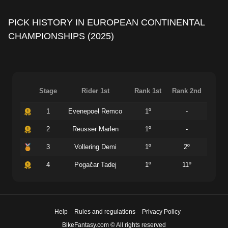
PICK HISTORY IN EUROPEAN CONTINENTAL
CHAMPIONSHIPS (2025)
Stage
Rider 1st
Rank 1st
Rank 2nd
1
Evenepoel Remco
1º
-
2
Reusser Marlen
1º
-
3
Vollering Demi
1º
2º
4
Pogačar Tadej
1º
11º
Help
Rules and regulations
Privacy Policy
BikeFantasy.com © All rights reserved