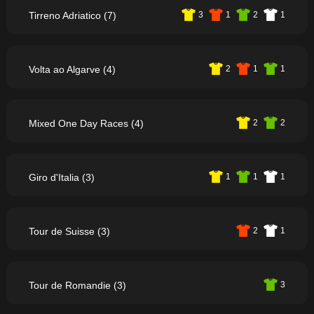
Tirreno Adriatico (7)
3
1
2
1
Volta ao Algarve (4)
2
1
1
Mixed One Day Races (4)
2
2
Giro d'Italia (3)
1
1
1
Tour de Suisse (3)
2
1
Tour de Romandie (3)
3