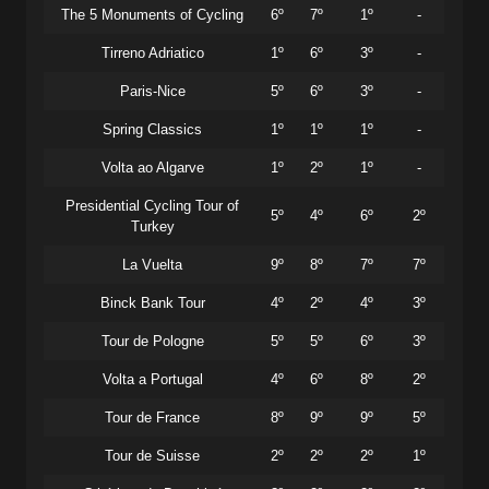
The 5 Monuments of Cycling
6º
7º
1º
-
Tirreno Adriatico
1º
6º
3º
-
Paris-Nice
5º
6º
3º
-
Spring Classics
1º
1º
1º
-
Volta ao Algarve
1º
2º
1º
-
Presidential Cycling Tour of
5º
4º
6º
2º
Turkey
La Vuelta
9º
8º
7º
7º
Binck Bank Tour
4º
2º
4º
3º
Tour de Pologne
5º
5º
6º
3º
Volta a Portugal
4º
6º
8º
2º
Tour de France
8º
9º
9º
5º
Tour de Suisse
2º
2º
2º
1º