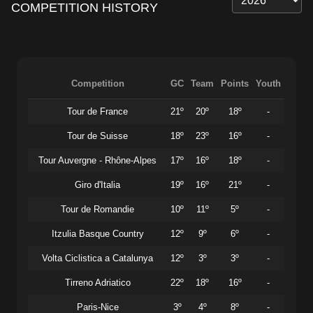
COMPETITION HISTORY
Competition
GC
Team
Points
Youth
Tour de France
21º
20º
18º
-
Tour de Suisse
18º
23º
16º
-
Tour Auvergne - Rhône-Alpes
17º
16º
18º
-
Giro d'Italia
19º
16º
21º
-
Tour de Romandie
10º
11º
5º
-
Itzulia Basque Country
12º
9º
6º
-
Volta Ciclistica a Catalunya
12º
3º
3º
-
Tirreno Adriatico
22º
18º
16º
-
Paris-Nice
3º
4º
8º
-