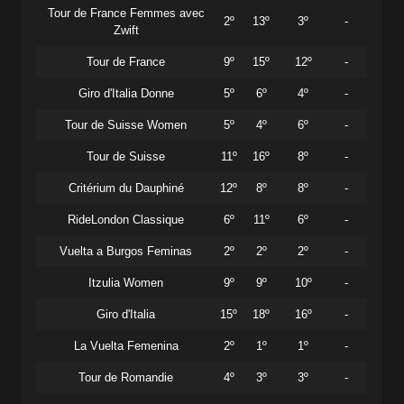
Tour de France Femmes avec
2º
13º
3º
-
Zwift
Tour de France
9º
15º
12º
-
Giro d'Italia Donne
5º
6º
4º
-
Tour de Suisse Women
5º
4º
6º
-
Tour de Suisse
11º
16º
8º
-
Critérium du Dauphiné
12º
8º
8º
-
RideLondon Classique
6º
11º
6º
-
Vuelta a Burgos Feminas
2º
2º
2º
-
Itzulia Women
9º
9º
10º
-
Giro d'Italia
15º
18º
16º
-
La Vuelta Femenina
2º
1º
1º
-
Tour de Romandie
4º
3º
3º
-