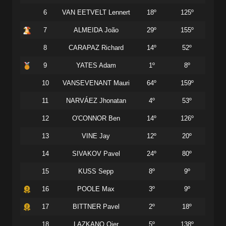
6
VAN EETVELT Lennert
18º
125º
7
ALMEIDA João
29º
155º
8
CARAPAZ Richard
14º
52º
9
YATES Adam
1º
8º
10
VANSEVENANT Mauri
64º
159º
11
NARVÁEZ Jhonatan
4º
53º
12
O'CONNOR Ben
14º
126º
13
VINE Jay
12º
20º
14
SIVAKOV Pavel
24º
80º
15
KUSS Sepp
8º
9º
16
POOLE Max
3º
9º
17
BITTNER Pavel
2º
18º
18
LAZKANO Oier
5º
138º