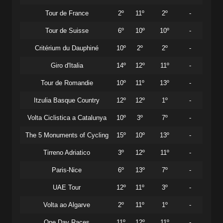
Tour de France
2º
11º
2º
-
Tour de Suisse
6º
10º
10º
-
Critérium du Dauphiné
10º
2º
2º
-
Giro d'Italia
14º
12º
11º
-
Tour de Romandie
10º
11º
13º
-
Itzulia Basque Country
12º
12º
1º
-
Volta Ciclistica a Catalunya
10º
3º
7º
-
The 5 Monuments of Cycling
15º
10º
13º
-
Tirreno Adriatico
3º
12º
11º
-
Paris-Nice
6º
13º
7º
-
UAE Tour
12º
11º
3º
-
Volta ao Algarve
2º
11º
1º
-
One Day Races
11º
12º
11º
-