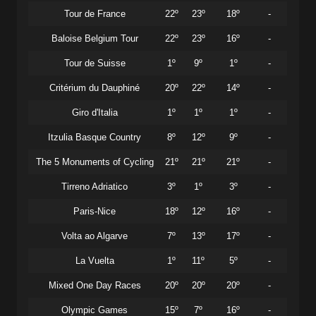
Tour de France
22º
23º
18º
-
Baloise Belgium Tour
22º
23º
16º
-
Tour de Suisse
1º
9º
1º
-
Critérium du Dauphiné
20º
22º
14º
-
Giro d'Italia
1º
1º
1º
-
Itzulia Basque Country
8º
12º
9º
-
The 5 Monuments of Cycling
21º
21º
21º
-
Tirreno Adriatico
3º
1º
3º
-
Paris-Nice
18º
12º
16º
-
Volta ao Algarve
7º
13º
17º
-
La Vuelta
1º
11º
5º
-
Mixed One Day Races
20º
20º
20º
-
Olympic Games
15º
7º
16º
-