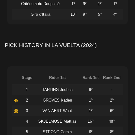
Critérium du Dauphiné
1º
9º
1º
1º
Giro d'Italia
10º
9º
5º
4º
PICK HISTORY IN LA VUELTA (2024)
Stage
Rider 1st
Rank 1st
Rank 2nd
1
TARLING Joshua
6º
-
2
GROVES Kaden
1º
2º
3
VAN AERT Wout
1º
6º
4
SKJELMOSE Mattias
16º
48º
5
STRONG Corbin
6º
8º