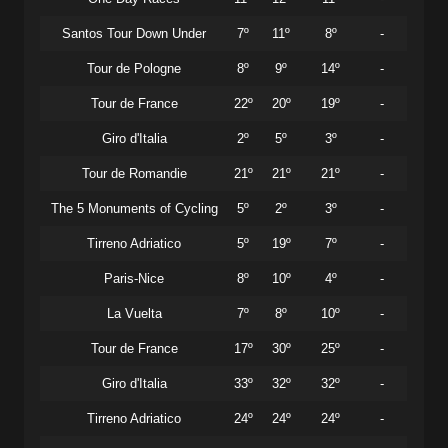
Santos Tour Down Under
7º
11º
8º
-
Tour de Pologne
8º
9º
14º
-
Tour de France
22º
20º
19º
-
Giro d'Italia
2º
5º
3º
-
Tour de Romandie
21º
21º
21º
-
The 5 Monuments of Cycling
5º
2º
3º
-
Tirreno Adriatico
5º
19º
7º
-
Paris-Nice
8º
10º
4º
-
La Vuelta
7º
8º
10º
-
Tour de France
17º
30º
25º
-
Giro d'Italia
33º
32º
32º
-
Tirreno Adriatico
24º
24º
24º
-