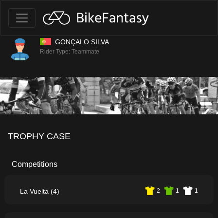
GONÇALO SILVA
Rider Type: Teammate
TROPHY CASE
Competitions
La Vuelta (4)
2
1
1