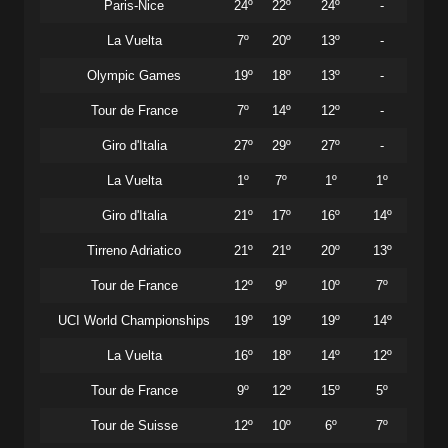
Paris-Nice
24º
22º
24º
-
La Vuelta
7º
20º
13º
-
Olympic Games
19º
18º
13º
-
Tour de France
7º
14º
12º
-
Giro d'Italia
27º
29º
27º
-
La Vuelta
1º
7º
1º
1º
Giro d'Italia
21º
17º
16º
14º
Tirreno Adriatico
21º
21º
20º
13º
Tour de France
12º
9º
10º
7º
UCI World Championships
19º
19º
19º
14º
La Vuelta
16º
18º
14º
12º
Tour de France
9º
12º
15º
5º
Tour de Suisse
12º
10º
6º
7º