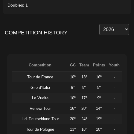
Doubles: 1
COMPETITION HISTORY
Competition
GC
Team
Points
Youth
Tour de France
10º
13º
16º
-
Giro d'Italia
6º
9º
5º
-
La Vuelta
10º
17º
9º
-
Renewi Tour
16º
20º
14º
-
Lidl Deutschland Tour
20º
24º
19º
-
Tour de Pologne
13º
16º
10º
-