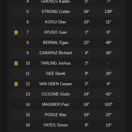
4
GROVES Kaden
5º
7º
5
STRONG Corbin
34º
138º
6
KOOIJ Olav
10º
11º
7
AYUSO Juan
1º
6º
8
BERNAL Egan
22º
49º
9
CARAPAZ Richard
4º
34º
10
TARLING Joshua
2º
-
11
GEE Derek
9º
26º
12
VAN UDEN Casper
2º
4º
13
CICCONE Giulio
14º
41º
14
MAGNIER Paul
24º
163º
15
POOLE Max
10º
22º
16
YATES Simon
8º
13º