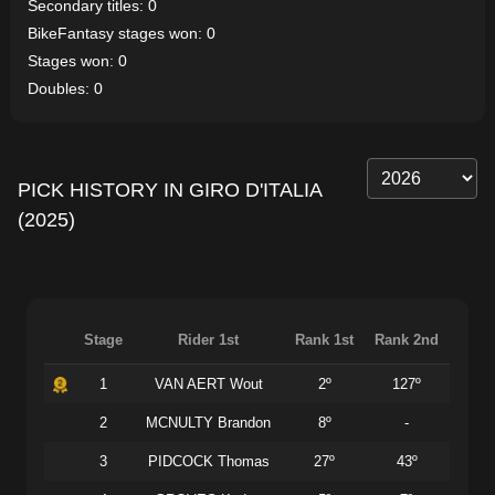
Secondary titles: 0
BikeFantasy stages won: 0
Stages won: 0
Doubles: 0
PICK HISTORY IN GIRO D'ITALIA
(2025)
Stage
Rider 1st
Rank 1st
Rank 2nd
1
VAN AERT Wout
2º
127º
2
MCNULTY Brandon
8º
-
3
PIDCOCK Thomas
27º
43º